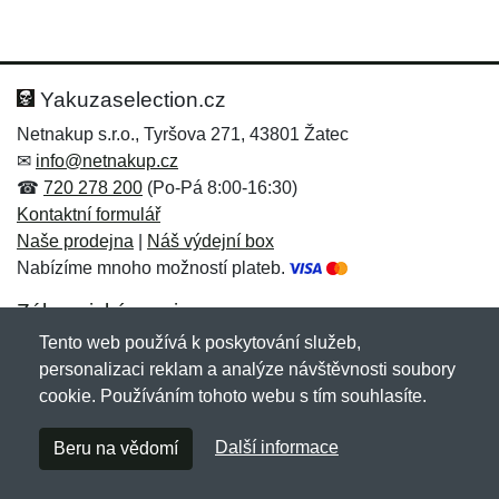
Yakuzaselection.cz
Netnakup s.r.o., Tyršova 271, 43801 Žatec
✉
info@netnakup.cz
☎
720 278 200
(Po-Pá 8:00-16:30)
Kontaktní formulář
Naše prodejna
|
Náš výdejní box
Nabízíme mnoho možností plateb.
Zákaznický servis
Tento web používá k poskytování služeb,
Novinky emailem
personalizaci reklam a analýze návštěvnosti soubory
cookie. Používáním tohoto webu s tím souhlasíte.
Copyright © 2007-2026 (19 let s vámi)
Netnakup.cz
&
Další informace
Beru na vědomí
NetIQ
. Všechna práva vyhrazena.