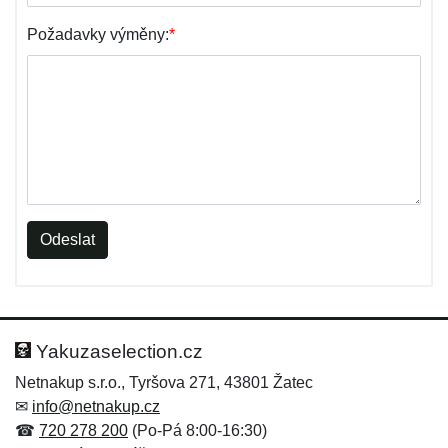
Požadavky výměny:
*
Odeslat
Yakuzaselection.cz
Netnakup s.r.o., Tyršova 271, 43801 Žatec
✉
info@netnakup.cz
☎
720 278 200
(Po-Pá 8:00-16:30)