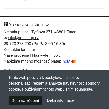
Yakuzaselection.cz
Netnakup s.r.o., Tyršova 271, 43801 Žatec
✉
info@netnakup.cz
☎
720 278 200
(Po-Pá 8:00-16:30)
Kontaktní formulář
Naše prodejna
|
Náš výdejní box
Nabízíme mnoho možností plateb.
Zákaznický servis
Tento web používá k poskytování služeb,
Novinky emailem
personalizaci reklam a analýze návštěvnosti soubory
cookie. Používáním tohoto webu s tím souhlasíte.
Copyright © 2007-2026 (19 let s vámi)
Netnakup.cz
&
Další informace
Beru na vědomí
NetIQ
. Všechna práva vyhrazena.