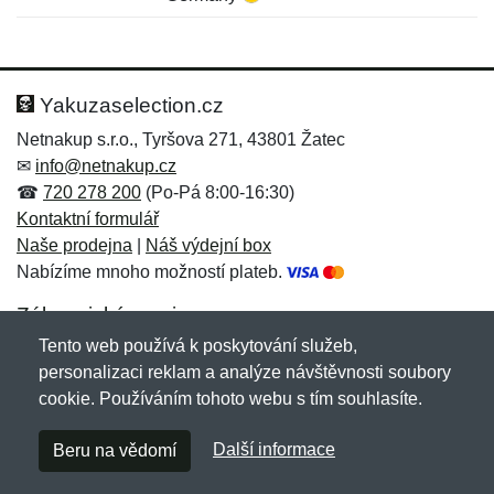
Nová recenze
Nový dotaz
Hodnocení:
Jméno:
*
*
Yakuzaselection.cz
Netnakup s.r.o., Tyršova 271, 43801 Žatec
✉
info@netnakup.cz
Jméno:
E-mail:
*
*
☎
720 278 200
(Po-Pá 8:00-16:30)
Kontaktní formulář
Naše prodejna
|
Náš výdejní box
Nabízíme mnoho možností plateb.
E-mail:
*
Zpráva
*
Zákaznický servis
Tento web používá k poskytování služeb,
Novinky emailem
personalizaci reklam a analýze návštěvnosti soubory
cookie. Používáním tohoto webu s tím souhlasíte.
Zpráva
*
Copyright © 2007-2026 (19 let s vámi)
Netnakup.cz
&
Další informace
Beru na vědomí
NetIQ
. Všechna práva vyhrazena.