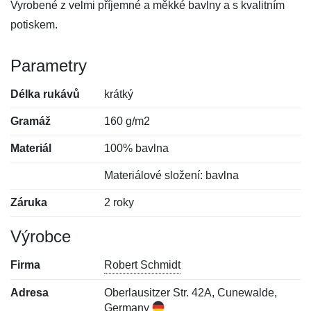
Vyrobené z velmi příjemné a měkké bavlny a s kvalitním
potiskem.
Parametry
Délka rukávů
krátký
Gramáž
160 g/m2
Materiál
100% bavlna
Materiálové složení: bavlna
Záruka
2 roky
Výrobce
Firma
Robert Schmidt
Adresa
Oberlausitzer Str. 42A, Cunewalde,
Germany