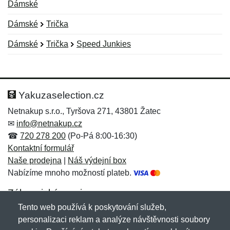
Dámské
Dámské
Trička
Dámské
Trička
Speed Junkies
Nová recenze
Nový dotaz
Hodnocení:
Jméno:
*
*
Yakuzaselection.cz
Netnakup s.r.o., Tyršova 271, 43801 Žatec
✉
info@netnakup.cz
Jméno:
E-mail:
*
*
☎
720 278 200
(Po-Pá 8:00-16:30)
Kontaktní formulář
Naše prodejna
|
Náš výdejní box
Nabízíme mnoho možností plateb.
E-mail:
*
Zpráva
*
Zákaznický servis
Tento web používá k poskytování služeb,
Novinky emailem
personalizaci reklam a analýze návštěvnosti soubory