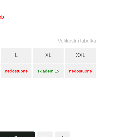
ob
Velikostní tabulka
L
XL
XXL
nedostupné
skladem 1x
nedostupné