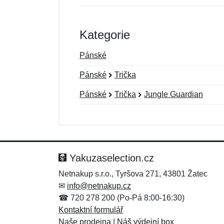
Kategorie
Pánské
Pánské
Trička
Pánské
Trička
Jungle Guardian
Nová recenze
Nový dotaz
Hodnocení:
Jméno:
*
*
Yakuzaselection.cz
Netnakup s.r.o., Tyršova 271, 43801 Žatec
✉
info@netnakup.cz
Zpráva
Zpráva
*
*
☎ 720 278 200 (Po-Pá 8:00-16:30)
Kontaktní formulář
Naše prodejna
|
Náš výdejní box