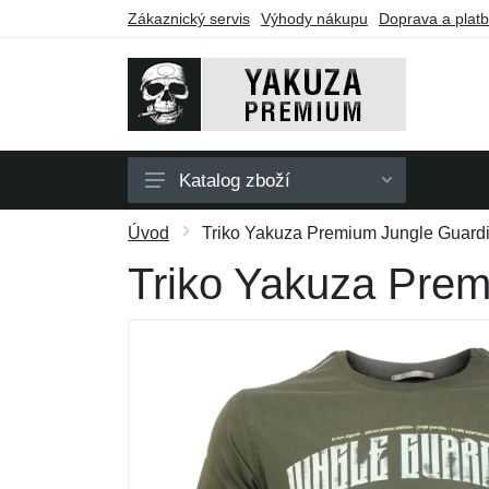
Zákaznický servis
Výhody nákupu
Doprava a plat
Katalog zboží
Pánské
Úvod
Triko Yakuza Premium Jungle Guardi
Dámské
Triko Yakuza Prem
Doplňky
Dárkové poukazy
Výprodej