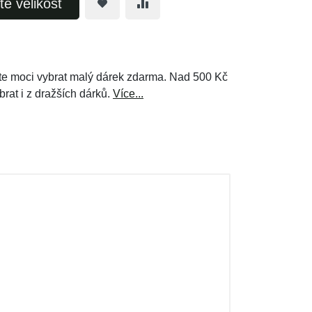
te velikost
e moci vybrat malý dárek zdarma. Nad 500 Kč
brat i z dražších dárků.
Více...