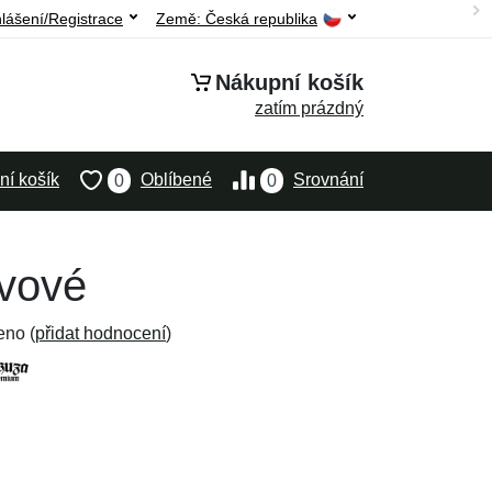
hlášení/Registrace
Země:
Česká republika
Nákupní košík
zatím prázdný
í košík
Oblíbené
Srovnání
0
0
ivové
eno (
přidat hodnocení
)