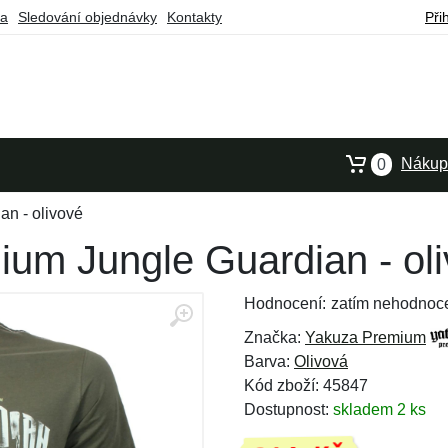
ba
Sledování objednávky
Kontakty
Při
Nákupn
0
an - olivové
ium Jungle Guardian - ol
Hodnocení:
zatím nehodnoc
Značka:
Yakuza Premium
Barva:
Olivová
Kód zboží: 45847
Dostupnost:
skladem 2 ks