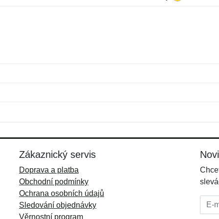
Jméno:
E-mail:
*
*
E-mail:
*
Zákaznický servis
Nov
Doprava a platba
Chcet
Obchodní podmínky
slevá
Ochrana osobních údajů
E-mai
Sledování objednávky
Věrnostní program