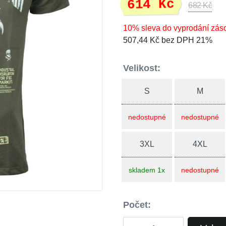
614 Kč
682 Kč
10% sleva do vyprodání zás
507,44 Kč bez DPH 21%
Velikost:
S
M
nedostupné
nedostupné
3XL
4XL
skladem 1x
nedostupné
Počet: