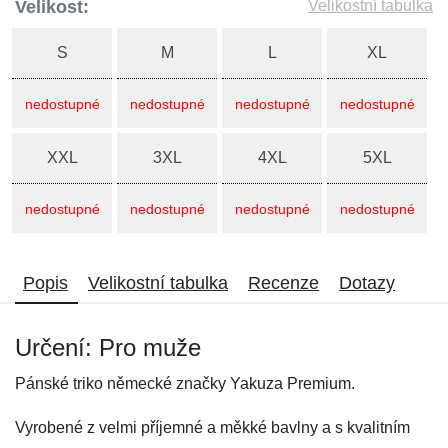
Velikost:
Velikostní tabulka
S
M
L
XL
nedostupné
nedostupné
nedostupné
nedostupné
XXL
3XL
4XL
5XL
nedostupné
nedostupné
nedostupné
nedostupné
Popis
Velikostní tabulka
Recenze
Dotazy
Určení: Pro muže
Pánské triko německé značky Yakuza Premium.
Vyrobené z velmi příjemné a měkké bavlny a s kvalitním