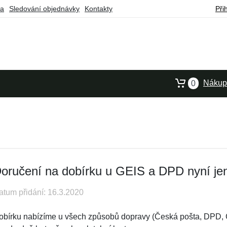
ba
Sledování objednávky
Kontakty
Při
Nákupn
0
oručení na dobírku u GEIS a DPD nyní je
atum přidání: 16.3.2020
obírku nabízíme u všech způsobů dopravy (Česká pošta, DPD, G