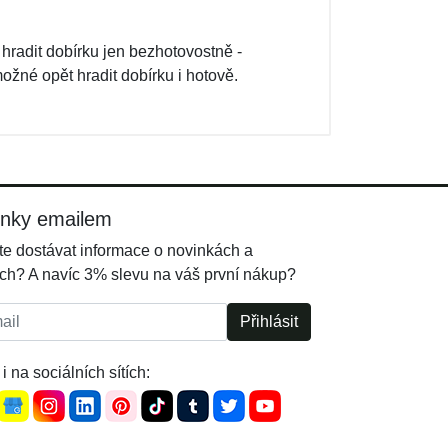
radit dobírku jen bezhotovostně -
ožné opět hradit dobírku i hotově.
inky emailem
e dostávat informace o novinkách a
ch? A navíc 3% slevu na váš první nákup?
l:
Přihlásit
i na sociálních sítích: