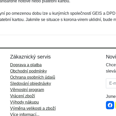
tandardně hotově nebo platební kartou.
yní po omezenou dobu lze u kurýrních společností GEIS a DPD h
atební kartou. Jakmile se situace s korona-virem uklidní, bude m
Zákaznický servis
Nov
Doprava a platba
Chcet
Obchodní podmínky
slevá
Ochrana osobních údajů
E-mai
Sledování objednávky
Věrnostní program
Vrácení zboží
Jsme 
Výhody nákupu
Výměna velikosti a zboží
Více informací...