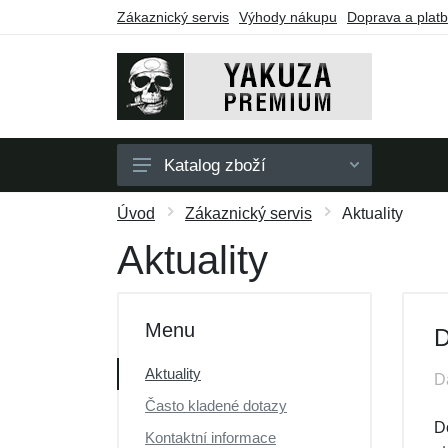
Zákaznický servis
Výhody nákupu
Doprava a plat
Katalog zboží
Pánské
Úvod
Zákaznický servis
Aktuality
Dámské
Aktuality
Doplňky
Dárkové poukazy
Menu
D
Výprodej
Aktuality
D
Často kladené dotazy
D
Kontaktní informace