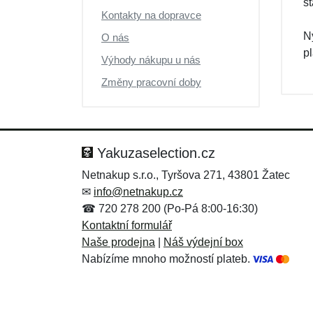
s
Kontakty na dopravce
N
O nás
pl
Výhody nákupu u nás
Změny pracovní doby
Yakuzaselection.cz
Netnakup s.r.o., Tyršova 271, 43801 Žatec
✉
info@netnakup.cz
☎ 720 278 200 (Po-Pá 8:00-16:30)
Kontaktní formulář
Naše prodejna
|
Náš výdejní box
Nabízíme mnoho možností plateb.