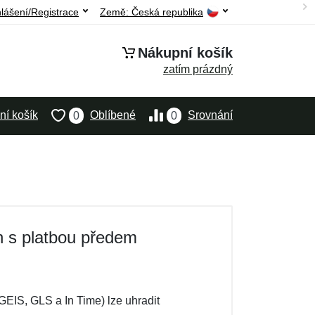
hlášení/Registrace
Země:
Česká republika
Nákupní košík
zatím prázdný
í košík
Oblíbené
Srovnání
0
0
n s platbou předem
EIS, GLS a In Time) lze uhradit