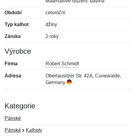
Materiálové složení: bavlna
Období
celoroční
Typ kalhot
džíny
Záruka
2 roky
Výrobce
Firma
Robert Schmidt
Adresa
Oberlausitzer Str. 42A, Cunewalde,
Germany
Kategorie
Pánské
Pánské
Kalhoty