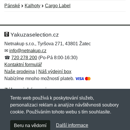
Pánské
Kalhoty
Cargo Label
Nová recenze
Nový dotaz
Hodnocení:
Jméno:
*
*
Yakuzaselection.cz
Netnakup s.r.o., Tyršova 271, 43801 Žatec
✉
info@netnakup.cz
Jméno:
E-mail:
*
*
☎
720 278 200
(Po-Pá 8:00-16:30)
Kontaktní formulář
Naše prodejna
|
Náš výdejní box
Nabízíme mnoho možností plateb.
E-mail:
*
Zpráva
*
Zákaznický servis
Tento web používá k poskytování služeb,
Novinky emailem
personalizaci reklam a analýze návštěvnosti soubory
cookie. Používáním tohoto webu s tím souhlasíte.
Zpráva
*
Copyright © 2007-2026 (19 let s vámi)
Netnakup.cz
&
Další informace
Beru na vědomí