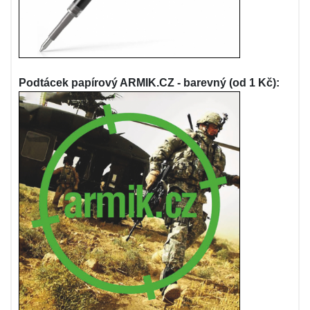
Podtácek papírový ARMIK.CZ - barevný (od 1 Kč):