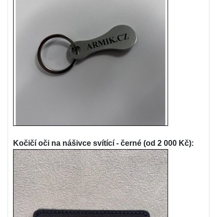
Kočičí oči na nášivce svítící - černé (od 2 000 Kč):