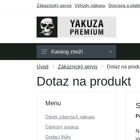
Zákaznický servis
Výhody nákupu
Doprava a plat
Katalog zboží
Pánské
Úvod
Zákaznický servis
Dotaz na produ
Dámské
Dotaz na produkt
Doplňky
Dárkové poukazy
Menu
S
Výprodej
P
Dárek zdarma k nákupu
Dárkový poukaz
N
Dodací lhůty
v