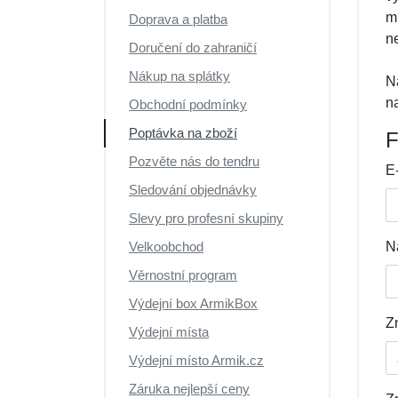
m
Doprava a platba
n
Doručení do zahraničí
Nákup na splátky
N
n
Obchodní podmínky
Poptávka na zboží
F
Pozvěte nás do tendru
E
Sledování objednávky
Slevy pro profesní skupiny
Velkoobchod
N
Věrnostní program
Výdejní box ArmikBox
Z
Výdejní místa
Výdejní místo Armik.cz
Záruka nejlepší ceny