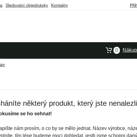
ba
Sledování objednávky
Kontakty
Při
Nákupn
0
kt
háníte některý produkt, který jste nenalezl
okusíme se ho sehnat!
apište nám prosím, o co by se mělo jednat. Název výrobce, náze
yplníte, tím lépe budeme moci dohledat, jestli jsme schopni dan