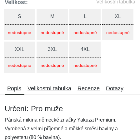
Velikost:
Velikostní tabulka
S
M
L
XL
nedostupné
nedostupné
nedostupné
nedostupné
XXL
3XL
4XL
nedostupné
nedostupné
nedostupné
Popis
Velikostní tabulka
Recenze
Dotazy
Určení: Pro muže
Pánská mikina německé značky Yakuza Premium.
Vyrobená z velmi příjemné a měkké směsi bavlny a
polyesteru (80 % bavlna).