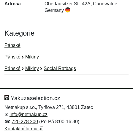
Adresa
Oberlausitzer Str. 42A, Cunewalde,
Germany
Kategorie
Pánské
Pánské
Mikiny
Pánské
Mikiny
Social Ratbags
Nová recenze
Nový dotaz
Hodnocení:
Jméno:
*
*
Yakuzaselection.cz
Netnakup s.r.o., Tyršova 271, 43801 Žatec
✉
info@netnakup.cz
Jméno:
E-mail:
*
*
☎
720 278 200
(Po-Pá 8:00-16:30)
Kontaktní formulář