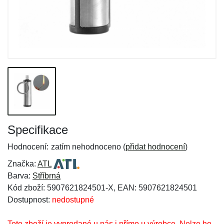
Specifikace
Hodnocení:
zatím nehodnoceno (
přidat hodnocení
)
Značka:
ATL
Barva:
Stříbrná
Kód zboží: 5907621824501-X, EAN: 5907621824501
Dostupnost:
nedostupné
Toto zboží je vyprodané u nás i přímo u výrobce. Nelze ho