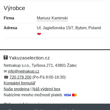
Výrobce
Firma
Mariusz Kaminski
Adresa
Ul. Jagiellonska 15/7, Bytom, Poland
Nová recenze
Nový dotaz
Hodnocení:
Jméno:
*
*
Yakuzaselection.cz
Netnakup s.r.o., Tyršova 271, 43801 Žatec
✉
info@netnakup.cz
Jméno:
E-mail:
*
*
☎
720 278 200
(Po-Pá 8:00-16:30)
Kontaktní formulář
Naše prodejna
|
Náš výdejní box
Nabízíme mnoho možností plateb.
E-mail:
*
Zpráva
*
Zákaznický servis