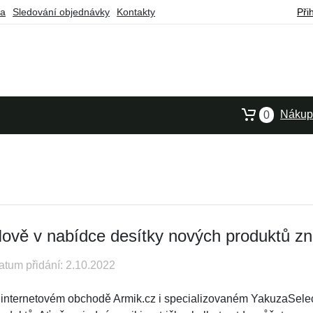
ba
Sledování objednávky
Kontakty
Při
Nákupn
0
ově v nabídce desítky nových produktů 
atum přidání: 2.10.2022
 internetovém obchodě Armik.cz i specializovaném YakuzaSelect