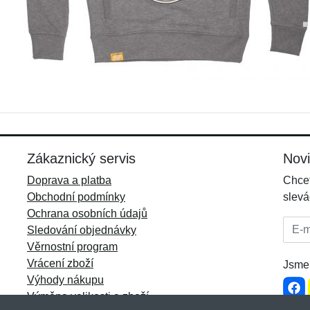
Zákaznický servis
Nov
Doprava a platba
Chcet
Obchodní podmínky
slevá
Ochrana osobních údajů
E-mai
Sledování objednávky
Věrnostní program
Vrácení zboží
Jsme 
Výhody nákupu
Výměna velikosti a zboží