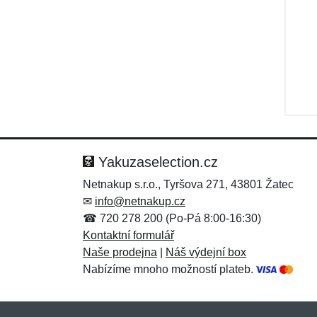
Yakuzaselection.cz
Netnakup s.r.o., Tyršova 271, 43801 Žatec
✉
info@netnakup.cz
☎ 720 278 200 (Po-Pá 8:00-16:30)
Kontaktní formulář
Naše prodejna
|
Náš výdejní box
Nabízíme mnoho možností plateb.