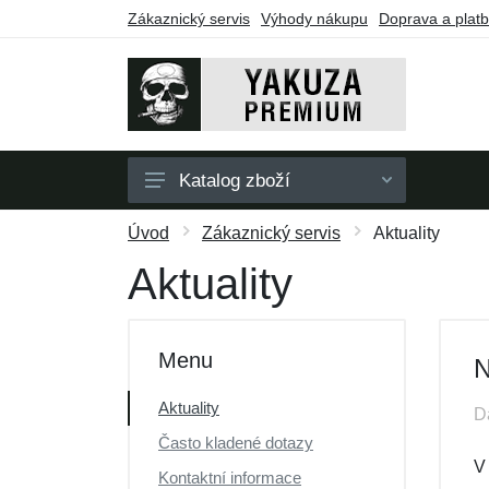
Zákaznický servis
Výhody nákupu
Doprava a plat
Katalog zboží
Pánské
Úvod
Zákaznický servis
Aktuality
Dámské
Aktuality
Doplňky
Dárkové poukazy
Menu
N
Výprodej
Aktuality
D
Často kladené dotazy
V
Kontaktní informace