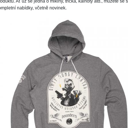
oduktů. Ať už se jedná o mikiny, trička, kalhoty atd., můžete se
ompletní nabídky, včetně novinek.