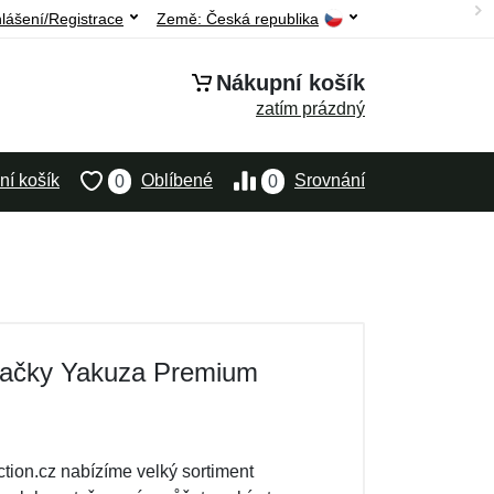
hlášení/Registrace
Země:
Česká republika
Nákupní košík
zatím prázdný
í košík
Oblíbené
Srovnání
0
0
značky Yakuza Premium
ion.cz nabízíme velký sortiment