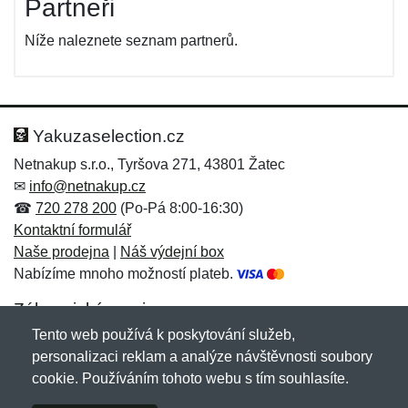
Partneři
Níže naleznete seznam partnerů.
Yakuzaselection.cz
Netnakup s.r.o., Tyršova 271, 43801 Žatec
✉
info@netnakup.cz
☎
720 278 200
(Po-Pá 8:00-16:30)
Kontaktní formulář
Naše prodejna
|
Náš výdejní box
Nabízíme mnoho možností plateb.
Zákaznický servis
Tento web používá k poskytování služeb,
Novinky emailem
personalizaci reklam a analýze návštěvnosti soubory
cookie. Používáním tohoto webu s tím souhlasíte.