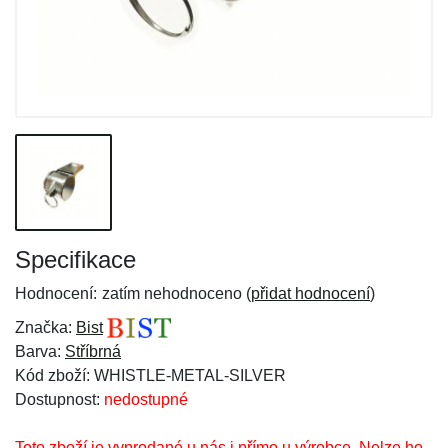
Specifikace
Hodnocení:
zatím nehodnoceno (
přidat hodnocení
)
Značka:
Bist
Barva:
Stříbrná
Kód zboží: WHISTLE-METAL-SILVER
Dostupnost:
nedostupné
Toto zboží je vyprodané u nás i přímo u výrobce. Nelze ho