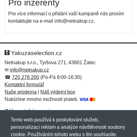
Pro inzerenty
Pro více informací o přidání vaší kampaně nás prosím
kontaktujte na e-mail info@netnakup.cz.
Yakuzaselection.cz
Netnakup s.r.o., Tyršova 271, 43801 Žatec
✉
info@netnakup.cz
☎
720 278 200
(Po-Pá 8:00-16:30)
Kontaktní formulář
Naše prodejna
|
Náš výdejní box
Nabízíme mnoho možností plateb.
Zákaznický servis
Tento web používá k poskytování služeb,
Novinky emailem
personalizaci reklam a analýze návštěvnosti soubory
cookie. Používáním tohoto webu s tím souhlasíte.