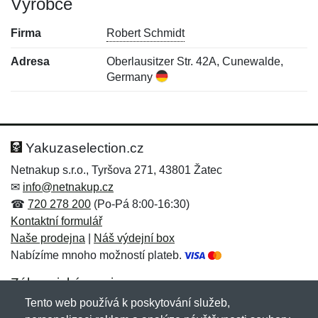
Výrobce
Firma
Robert Schmidt
Adresa
Oberlausitzer Str. 42A, Cunewalde,
Germany
Nová recenze
Nový dotaz
Hodnocení:
Jméno:
*
*
Yakuzaselection.cz
Netnakup s.r.o., Tyršova 271, 43801 Žatec
✉
info@netnakup.cz
Jméno:
E-mail:
*
*
☎
720 278 200
(Po-Pá 8:00-16:30)
Kontaktní formulář
Naše prodejna
|
Náš výdejní box
Nabízíme mnoho možností plateb.
E-mail:
*
Zpráva
*
Zákaznický servis
Tento web používá k poskytování služeb,
Novinky emailem