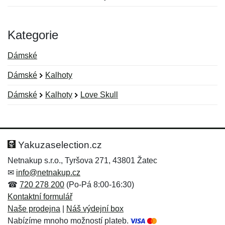
Kategorie
Dámské
Dámské
Kalhoty
Dámské
Kalhoty
Love Skull
Nová recenze
Nový dotaz
Hodnocení:
Jméno:
*
*
Yakuzaselection.cz
Netnakup s.r.o., Tyršova 271, 43801 Žatec
✉
info@netnakup.cz
Jméno:
E-mail:
*
*
☎
720 278 200
(Po-Pá 8:00-16:30)
Kontaktní formulář
Naše prodejna
|
Náš výdejní box
Nabízíme mnoho možností plateb.