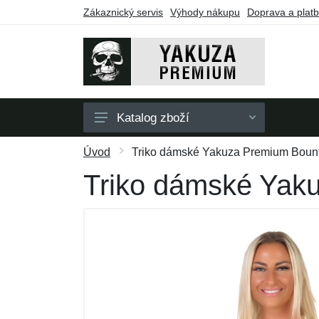
Zákaznický servis
Výhody nákupu
Doprava a plat
Katalog zboží
Pánské
Úvod
Triko dámské Yakuza Premium Bountr
Dámské
Triko dámské Yaku
Doplňky
Dárkové poukazy
Výprodej