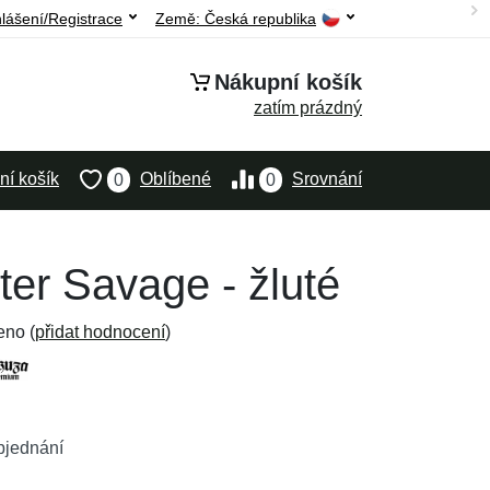
hlášení/Registrace
Země:
Česká republika
Nákupní košík
zatím prázdný
í košík
Oblíbené
Srovnání
0
0
er Savage - žluté
eno (
přidat hodnocení
)
bjednání