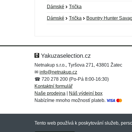
Dámské
Trička
Dámské
Trička
Bountry Hunter Sava
Nová recenze
Nový dotaz
Hodnocení:
Jméno:
*
*
Yakuzaselection.cz
Netnakup s.r.o., Tyršova 271, 43801 Žatec
✉
info@netnakup.cz
Zpráva
Zpráva
*
*
☎ 720 278 200 (Po-Pá 8:00-16:30)
Kontaktní formulář
Naše prodejna
|
Náš výdejní box
Nabízíme mnoho možností plateb.
Tento web používá k poskytování služeb, perso