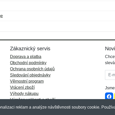
ge
Jméno:
E-mail:
*
*
E-mail:
*
Zákaznický servis
Nov
Doprava a platba
Chcet
Obchodní podmínky
slevá
Ochrana osobních údajů
E-mai
Sledování objednávky
Věrnostní program
Vrácení zboží
Jsme 
Výhody nákupu
Výměna velikosti a zboží
Více informací...
nalizaci reklam a analýze návštěvnosti soubory cookie. Používá