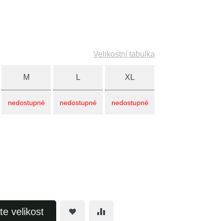
Velikostní tabulka
M
L
XL
nedostupné
nedostupné
nedostupné
te velikost