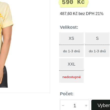
590 Kč
487,60 Kč bez DPH 21%
Velikost:
XS
S
do 1-3 dnů
do 1-3 dnů
XXL
nedostupné
Počet:
Vyber