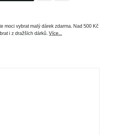
e moci vybrat malý dárek zdarma. Nad 500 Kč
brat i z dražších dárků.
Více...