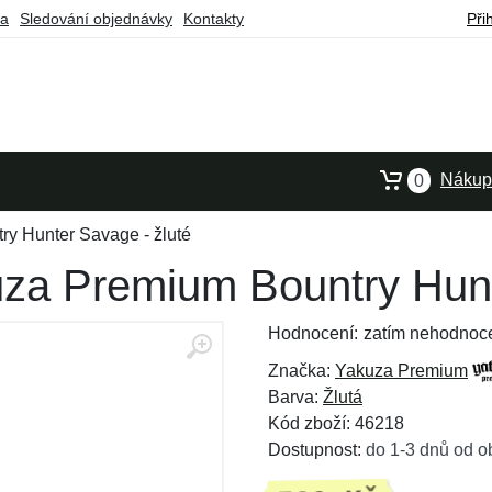
ba
Sledování objednávky
Kontakty
Při
Nákupn
0
y Hunter Savage - žluté
za Premium Bountry Hunt
Hodnocení:
zatím nehodnoc
Značka:
Yakuza Premium
Barva:
Žlutá
Kód zboží: 46218
Dostupnost:
do 1-3 dnů od o