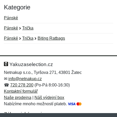
Kategorie
Pánské
Pánské
Trička
Pánské
Trička
Biting Ratbags
Nová recenze
Nový dotaz
Hodnocení:
Jméno:
*
*
Yakuzaselection.cz
Netnakup s.r.o., Tyršova 271, 43801 Žatec
✉
info@netnakup.cz
Jméno:
E-mail:
*
*
☎
720 278 200
(Po-Pá 8:00-16:30)
Kontaktní formulář
Naše prodejna
|
Náš výdejní box
Nabízíme mnoho možností plateb.
E-mail:
*
Zpráva
*
Zákaznický servis