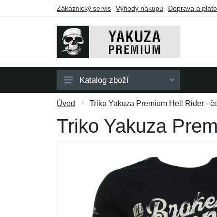
Zákaznický servis
Výhody nákupu
Doprava a plat
Katalog zboží
Pánské
Úvod
Triko Yakuza Premium Hell Rider - č
Dámské
Triko Yakuza Premi
Doplňky
Dárkové poukazy
Výprodej