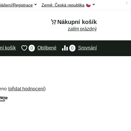
hlášení/Registrace
Země:
Česká republika
Nákupní košík
zatím prázdný
í košík
Oblíbené
Srovnání
0
0
eno (
přidat hodnocení
)