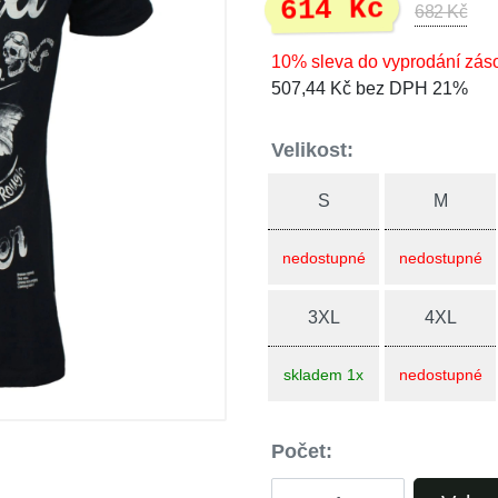
614 Kč
682 Kč
10% sleva do vyprodání zás
507,44 Kč bez DPH 21%
Velikost:
S
M
nedostupné
nedostupné
3XL
4XL
skladem 1x
nedostupné
Počet: