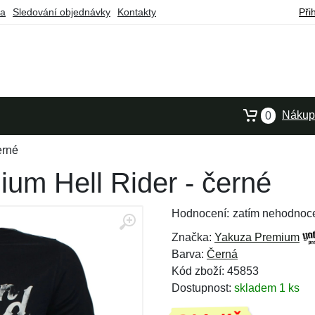
ba
Sledování objednávky
Kontakty
Při
Nákupn
0
erné
um Hell Rider - černé
Hodnocení:
zatím nehodnoc
Značka:
Yakuza Premium
Barva:
Černá
Kód zboží: 45853
Dostupnost:
skladem 1 ks