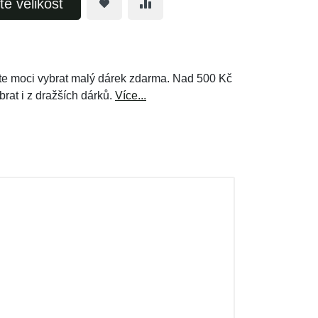
te velikost
e moci vybrat malý dárek zdarma. Nad 500 Kč
brat i z dražších dárků.
Více...