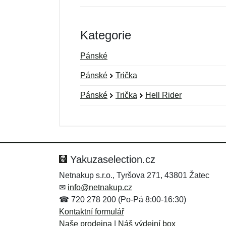
Kategorie
Pánské
Pánské
Trička
Pánské
Trička
Hell Rider
Nová recenze
Nový dotaz
Hodnocení:
Jméno:
*
*
Yakuzaselection.cz
Netnakup s.r.o., Tyršova 271, 43801 Žatec
✉
info@netnakup.cz
Zpráva
Zpráva
*
*
☎ 720 278 200 (Po-Pá 8:00-16:30)
Kontaktní formulář
Naše prodejna
|
Náš výdejní box