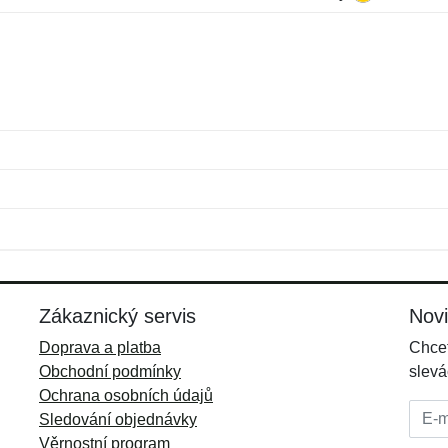
Jméno:
E-mail:
*
*
E-mail:
*
Zákaznický servis
Nov
Doprava a platba
Chcet
Obchodní podmínky
slevá
Ochrana osobních údajů
E-mai
Sledování objednávky
Věrnostní program