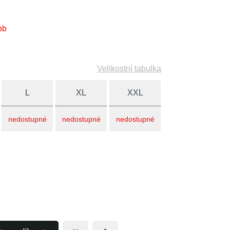
ob
Velikostní tabulka
L
XL
XXL
nedostupné
nedostupné
nedostupné