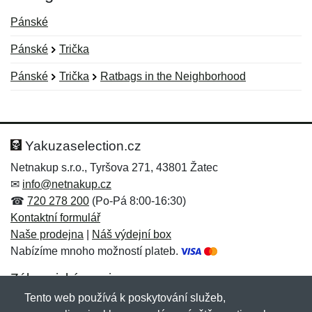
Pánské
Pánské
Trička
Pánské
Trička
Ratbags in the Neighborhood
Nová recenze
Nový dotaz
Hodnocení:
Jméno:
*
*
Yakuzaselection.cz
Netnakup s.r.o., Tyršova 271, 43801 Žatec
✉
info@netnakup.cz
Jméno:
E-mail:
*
*
☎
720 278 200
(Po-Pá 8:00-16:30)
Kontaktní formulář
Naše prodejna
|
Náš výdejní box
Nabízíme mnoho možností plateb.
E-mail:
*
Zpráva
*
Zákaznický servis
Tento web používá k poskytování služeb,
Novinky emailem