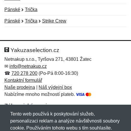
Pánské
Trička
Pánské
Trička
Strike Crew
Nová recenze
Nový dotaz
Hodnocení:
Jméno:
*
*
Yakuzaselection.cz
Netnakup s.r.o., Tyršova 271, 43801 Žatec
✉
info@netnakup.cz
Jméno:
E-mail:
*
*
☎
720 278 200
(Po-Pá 8:00-16:30)
Kontaktní formulář
Naše prodejna
|
Náš výdejní box
Nabízíme mnoho možností plateb.
E-mail:
*
Zpráva
*
Zákaznický servis
Tento web používá k poskytování služeb,
Novinky emailem
personalizaci reklam a analýze návštěvnosti soubory
cookie. Používáním tohoto webu s tím souhlasíte.
Zpráva
*