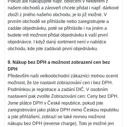
Pokud ale nakupujete např. oblečení v některém z
našem obchodů a zároveň chcete přidat i např. dárkové
zboží z jiného našeho obchodu, je to již možné. V
prvním obchodě se přihlásíte nebo zaregistrujete a
zadáte objednávku, poté se přihlásíte i na jiném a
budete mít možnost přidat objednávku k vaší první
objednávce. I když daný sortiment není v nabídce
obchodu, kde jste zadávali první objednávku.
9. Nákup bez DPH a možnost zobrazení cen bez
DPH
Především naši velkoobchodní zákazníci mohou ocenit
možnost, že lze nastavit zobrazování cen i bez DPH.
Podmínkou je registrace a zadání DIČ. V osobním
nastavení pak zvolíte Zobrazování cen: Ceny bez DPH.
Jsme plátce DPH v České republice, pokud jste
zaregistrováni jako plátce DPH mimo Českou republiku
a jste přihlášení, zobrazí se také rovnou možnost
nákupu bez DPH (reverse charge). Toto je možné jen