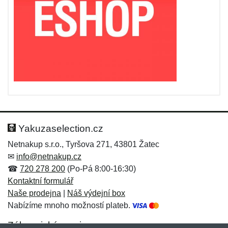
Yakuzaselection.cz
Netnakup s.r.o., Tyršova 271, 43801 Žatec
✉
info@netnakup.cz
☎
720 278 200
(Po-Pá 8:00-16:30)
Kontaktní formulář
Naše prodejna
|
Náš výdejní box
Nabízíme mnoho možností plateb.
Zákaznický servis