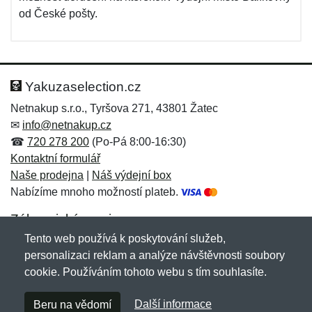
od České pošty.
Yakuzaselection.cz
Netnakup s.r.o., Tyršova 271, 43801 Žatec
✉
info@netnakup.cz
☎
720 278 200
(Po-Pá 8:00-16:30)
Kontaktní formulář
Naše prodejna
|
Náš výdejní box
Nabízíme mnoho možností plateb.
Zákaznický servis
Tento web používá k poskytování služeb,
Novinky emailem
personalizaci reklam a analýze návštěvnosti soubory
cookie. Používáním tohoto webu s tím souhlasíte.
Copyright © 2007-2026 (19 let s vámi)
Netnakup.cz
&
Další informace
Beru na vědomí