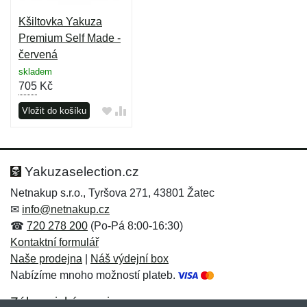
Kšiltovka Yakuza
Premium Self Made -
červená
skladem
705
Kč
Vložit do košíku
Yakuzaselection.cz
Netnakup s.r.o., Tyršova 271, 43801 Žatec
✉
info@netnakup.cz
☎
720 278 200
(Po-Pá 8:00-16:30)
Kontaktní formulář
Naše prodejna
|
Náš výdejní box
Nabízíme mnoho možností plateb.
Zákaznický servis