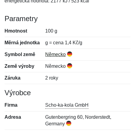
energetická hodnota: 2177 kJ / 523 kcal
Parametry
Hmotnost
100 g
Měrná jednotka
g = cena 1,4 Kč/g
Symbol země
Německo
Země výroby
Německo
Záruka
2 roky
Výrobce
Firma
Scho-ka-kola GmbH
Adresa
Gutenbergring 60, Norderstedt,
Germany