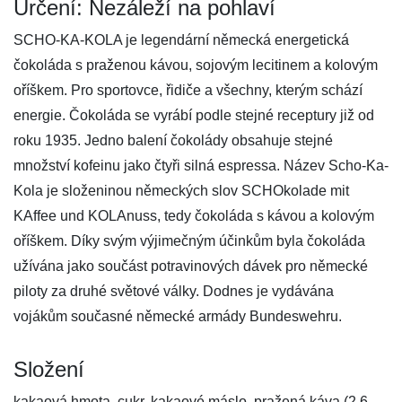
Určení: Nezáleží na pohlaví
SCHO-KA-KOLA je legendární německá energetická
čokoláda s praženou kávou, sojovým lecitinem a kolovým
oříškem. Pro sportovce, řidiče a všechny, kterým schází
energie. Čokoláda se vyrábí podle stejné receptury již od
roku 1935. Jedno balení čokolády obsahuje stejné
množství kofeinu jako čtyři silná espressa. Název Scho-Ka-
Kola je složeninou německých slov SCHOkolade mit
KAffee und KOLAnuss, tedy čokoláda s kávou a kolovým
oříškem. Díky svým výjimečným účinkům byla čokoláda
užívána jako součást potravinových dávek pro německé
piloty za druhé světové války. Dodnes je vydávána
vojákům současné německé armády Bundeswehru.
Složení
kakaová hmota, cukr, kakaové máslo, pražená káva (2,6