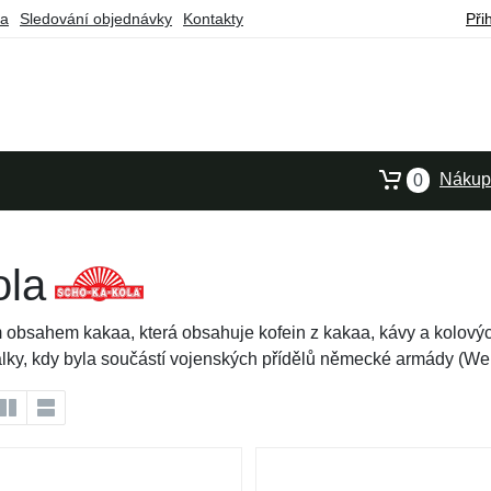
ba
Sledování objednávky
Kontakty
Při
Nákupn
0
ola
bsahem kakaa, která obsahuje kofein z kakaa, kávy a kolových
ky, kdy byla součástí vojenských přídělů německé armády (Wehr