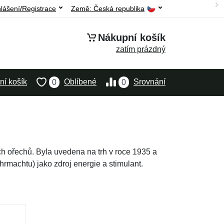
hlášení/Registrace
Země:
Česká republika
Nákupní košík
zatím prázdný
í košík
Oblíbené
Srovnání
0
0
 ořechů. Byla uvedena na trh v roce 1935 a
machtu) jako zdroj energie a stimulant.