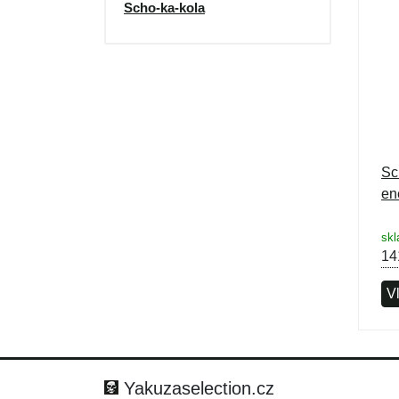
Scho-ka-kola
Sc
en
sk
14
Vl
Yakuzaselection.cz