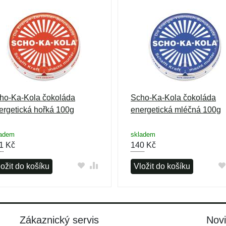
ho-Ka-Kola čokoláda
Scho-Ka-Kola čokoláda
ergetická hořká 100g
energetická mléčná 100g
ladem
skladem
1
Kč
140
Kč
ožit do košíku
Vložit do košíku
Zákaznický servis
Nov