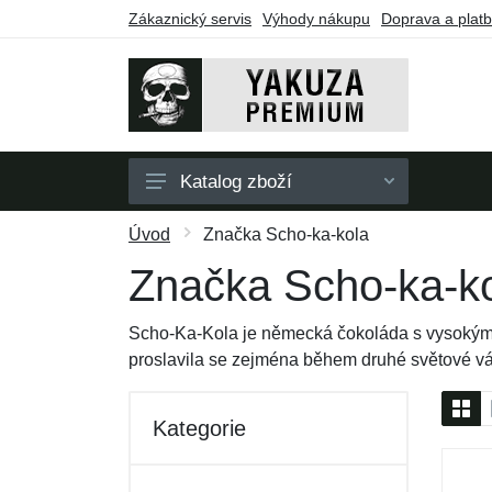
Zákaznický servis
Výhody nákupu
Doprava a plat
Katalog zboží
Pánské
Úvod
Značka Scho-ka-kola
Dámské
Značka Scho-ka-k
Doplňky
Scho-Ka-Kola je německá čokoláda s vysokým o
Dárkové poukazy
proslavila se zejména během druhé světové vál
Výprodej
Kategorie