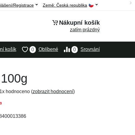
hlášení/Registrace
Země:
Česká republika
Nákupní košík
zatím prázdný
í košík
Oblíbené
Srovnání
0
0
 100g
 1x hodnoceno (
zobrazit hodnocení
)
58400013386