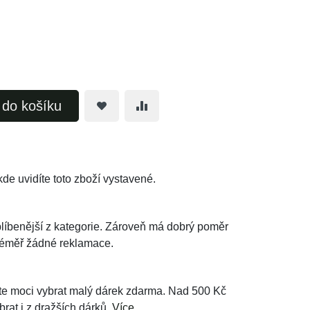
t do košíku
de uvidíte toto zboží vystavené.
oblíbenější z kategorie. Zároveň má dobrý poměr
téměř žádné reklamace.
e moci vybrat malý dárek zdarma. Nad 500 Kč
brat i z dražších dárků.
Více...