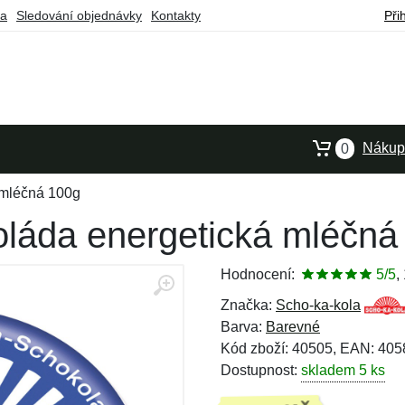
ba
Sledování objednávky
Kontakty
Při
Nákupn
0
 mléčná 100g
láda energetická mléčná
Hodnocení:
5/5
,
Značka:
Scho-ka-kola
Barva:
Barevné
Kód zboží: 40505, EAN: 40
Dostupnost:
skladem 5 ks