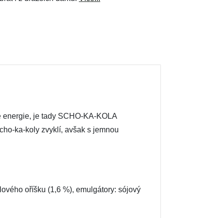
né energie, je tady SCHO-KA-KOLA
Scho-ka-koly zvyklí, avšak s jemnou
ového oříšku (1,6 %), emulgátory: sójový