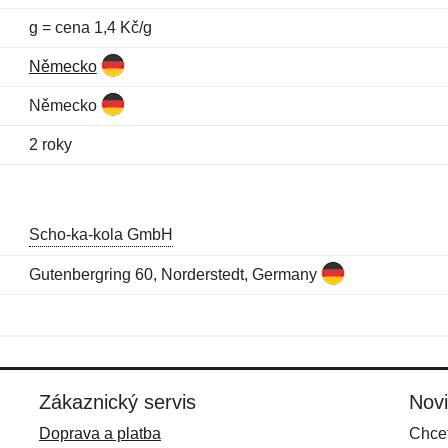
g = cena 1,4 Kč/g
Německo
Německo
2 roky
Scho-ka-kola GmbH
Gutenbergring 60, Norderstedt, Germany
Jméno:
E-mail:
*
*
E-mail:
*
Zákaznický servis
Nov
Doprava a platba
Chcet