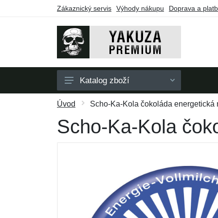
Zákaznický servis
Výhody nákupu
Doprava a plat
Katalog zboží
Pánské
Úvod
Scho-Ka-Kola čokoláda energetická
Dámské
Scho-Ka-Kola čoko
Doplňky
Dárkové poukazy
Výprodej