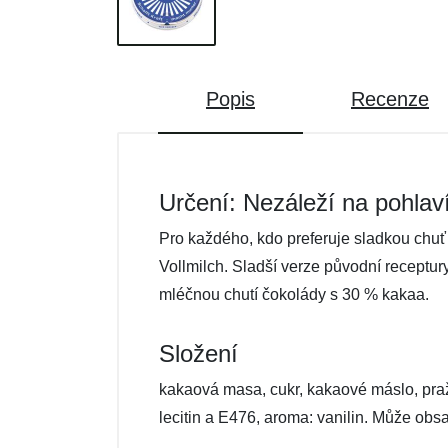
Popis
Recenze
Určení: Nezáleží na pohlav
Pro každého, kdo preferuje sladkou chu
Vollmilch. Sladší verze původní receptur
mléčnou chutí čokolády s 30 % kakaa.
Složení
kakaová masa, cukr, kakaové máslo, praž
lecitin a E476, aroma: vanilin. Může obs