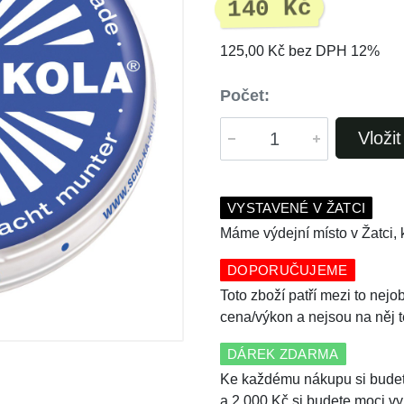
140 Kč
125,00 Kč bez DPH 12%
Počet:
Vloži
VYSTAVENÉ V ŽATCI
Máme výdejní místo v Žatci, k
DOPORUČUJEME
Toto zboží patří mezi to nej
cena/výkon a nejsou na něj 
DÁREK ZDARMA
Ke každému nákupu si budet
a 2 000 Kč si budete moci vy