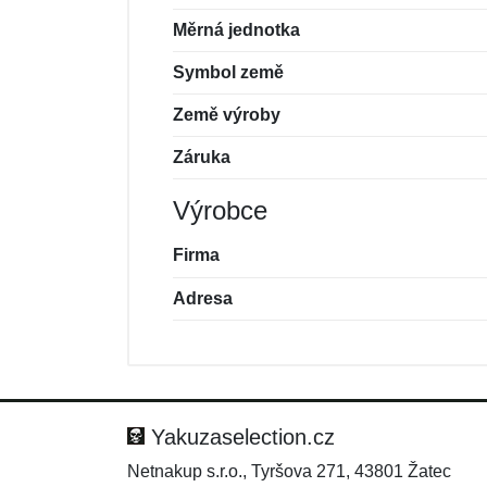
Měrná jednotka
Symbol země
Země výroby
Záruka
Výrobce
Firma
Adresa
Nová recenze
Nový dotaz
Hodnocení:
Jméno:
*
*
Yakuzaselection.cz
Netnakup s.r.o., Tyršova 271, 43801 Žatec