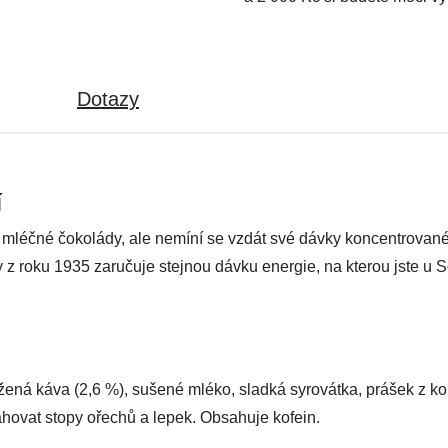
Dotazy
í
ť mléčné čokolády, ale nemíní se vzdát své dávky koncentrova
y z roku 1935 zaručuje stejnou dávku energie, na kterou jste u 
ená káva (2,6 %), sušené mléko, sladká syrovátka, prášek z kol
ahovat stopy ořechů a lepek. Obsahuje kofein.