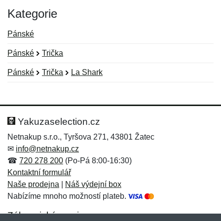
Kategorie
Pánské
Pánské
Trička
Pánské
Trička
La Shark
Nová recenze
Nový dotaz
Hodnocení:
Jméno:
*
*
Yakuzaselection.cz
Netnakup s.r.o., Tyršova 271, 43801 Žatec
✉
info@netnakup.cz
Jméno:
E-mail:
*
*
☎
720 278 200
(Po-Pá 8:00-16:30)
Kontaktní formulář
Naše prodejna
|
Náš výdejní box
Nabízíme mnoho možností plateb.
E-mail:
*
Zpráva
*
Zákaznický servis