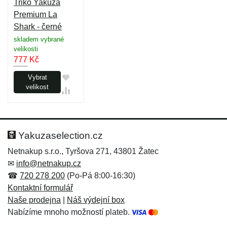
Triko Yakuza
Premium La
Shark - černé
skladem vybrané
velikosti
777
Kč
Vybrat
velikost
Yakuzaselection.cz
Netnakup s.r.o., Tyršova 271, 43801 Žatec
✉
info@netnakup.cz
☎
720 278 200
(Po-Pá 8:00-16:30)
Kontaktní formulář
Naše prodejna
|
Náš výdejní box
Nabízíme mnoho možností plateb.