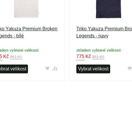
iko Yakuza Premium Broken
Triko Yakuza Premium Br
gends - bílé
Legends - navy
adem vybrané velikosti
skladem vybrané velikosti
5
Kč
775
Kč
861 Kč
861 Kč
brat velikost
Vybrat velikost