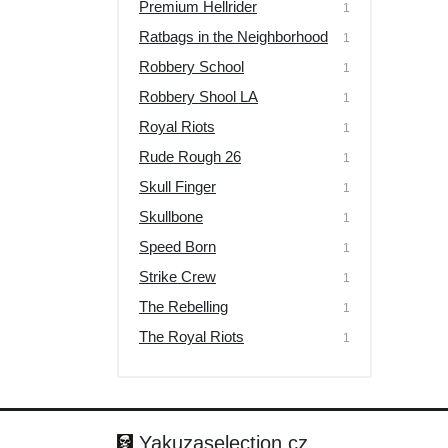
Premium Hellrider
1
Ratbags in the Neighborhood
1
Robbery School
1
Robbery Shool LA
1
Royal Riots
1
Rude Rough 26
1
Skull Finger
1
Skullbone
1
Speed Born
1
Strike Crew
1
The Rebelling
1
The Royal Riots
1
Yakuzaselection.cz