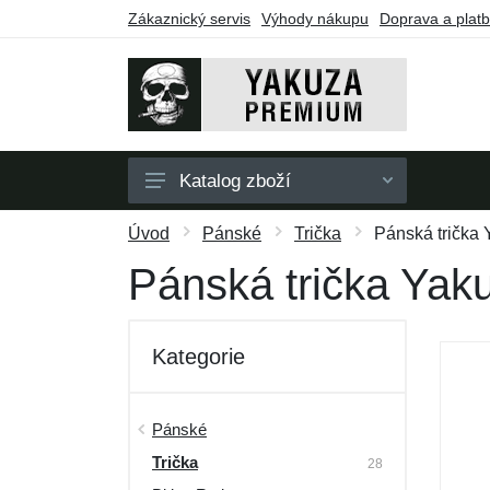
Zákaznický servis
Výhody nákupu
Doprava a plat
Katalog zboží
Pánské
Úvod
Pánské
Trička
Pánská trička
Dámské
Pánská trička Ya
Doplňky
Dárkové poukazy
Kategorie
Výprodej
Pánské
Trička
28