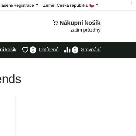
hlášení/Registrace
Země:
Česká republika
Nákupní košík
zatím prázdný
í košík
Oblíbené
Srovnání
0
0
ends