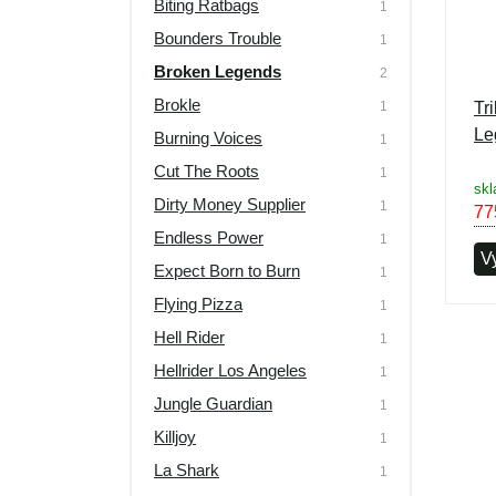
Biting Ratbags
1
Bounders Trouble
1
Broken Legends
2
Brokle
1
Tr
Le
Burning Voices
1
Cut The Roots
1
skl
Dirty Money Supplier
1
77
Endless Power
1
Vy
Expect Born to Burn
1
Flying Pizza
1
Hell Rider
1
Hellrider Los Angeles
1
Jungle Guardian
1
Killjoy
1
La Shark
1