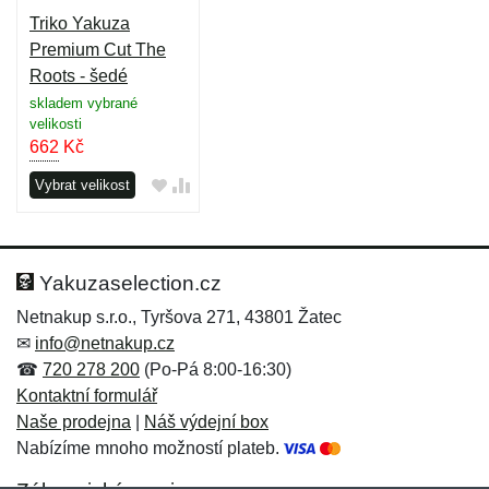
Triko Yakuza
Premium Cut The
Roots - šedé
skladem vybrané
velikosti
662
Kč
Vybrat velikost
Yakuzaselection.cz
Netnakup s.r.o., Tyršova 271, 43801 Žatec
✉
info@netnakup.cz
☎
720 278 200
(Po-Pá 8:00-16:30)
Kontaktní formulář
Naše prodejna
|
Náš výdejní box
Nabízíme mnoho možností plateb.