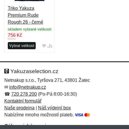
Triko Yakuza
Premium Rude
Rough 26 - černé
skladem vybrané velikosti
756
Kč
Vybrat velikost
Yakuzaselection.cz
Netnakup s.r.o., Tyršova 271, 43801 Žatec
✉
info@netnakup.cz
☎
720 278 200
(Po-Pá 8:00-16:30)
Kontaktní formulář
Naše prodejna
|
Náš výdejní box
Nabízíme mnoho možností plateb.
Zákaznický servis