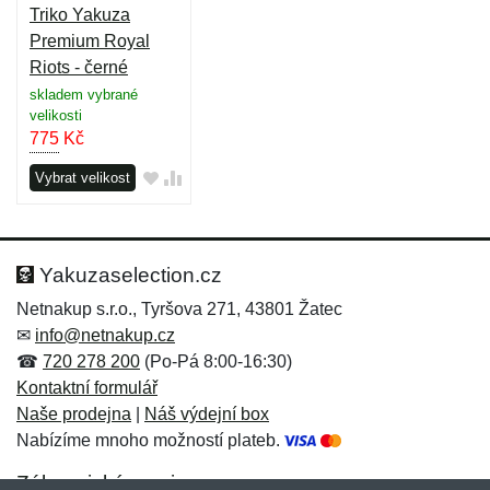
Triko Yakuza
Premium Royal
Riots - černé
skladem vybrané
velikosti
775
Kč
Vybrat velikost
Yakuzaselection.cz
Netnakup s.r.o., Tyršova 271, 43801 Žatec
✉
info@netnakup.cz
☎
720 278 200
(Po-Pá 8:00-16:30)
Kontaktní formulář
Naše prodejna
|
Náš výdejní box
Nabízíme mnoho možností plateb.
Zákaznický servis