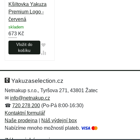
Kšiltovka Yakuza
Premium Logo -
červená
skladem
673
Kč
Vložit do
košíku
Yakuzaselection.cz
Netnakup s.r.o., Tyršova 271, 43801 Žatec
✉
info@netnakup.cz
☎
720 278 200
(Po-Pá 8:00-16:30)
Kontaktní formulář
Naše prodejna
|
Náš výdejní box
Nabízíme mnoho možností plateb.