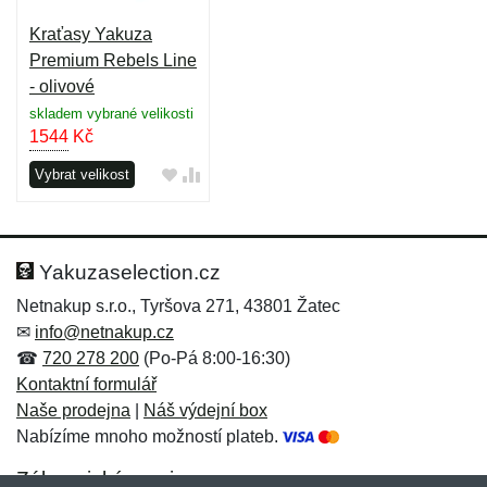
Kraťasy Yakuza
Premium Rebels Line
- olivové
skladem vybrané velikosti
1544
Kč
Vybrat velikost
Yakuzaselection.cz
Netnakup s.r.o., Tyršova 271, 43801 Žatec
✉
info@netnakup.cz
☎
720 278 200
(Po-Pá 8:00-16:30)
Kontaktní formulář
Naše prodejna
|
Náš výdejní box
Nabízíme mnoho možností plateb.
Zákaznický servis