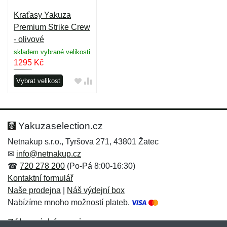
Kraťasy Yakuza
Premium Strike Crew
- olivové
skladem vybrané velikosti
1295
Kč
Vybrat velikost
Yakuzaselection.cz
Netnakup s.r.o., Tyršova 271, 43801 Žatec
✉
info@netnakup.cz
☎
720 278 200
(Po-Pá 8:00-16:30)
Kontaktní formulář
Naše prodejna
|
Náš výdejní box
Nabízíme mnoho možností plateb.
Zákaznický servis