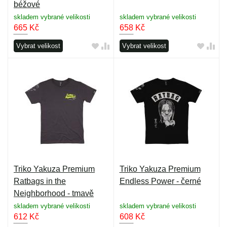
béžové
skladem vybrané velikosti
skladem vybrané velikosti
665
Kč
658
Kč
Vybrat velikost
Vybrat velikost
Triko Yakuza Premium
Triko Yakuza Premium
Ratbags in the
Endless Power - černé
Neighborhood - tmavě
šedé
skladem vybrané velikosti
skladem vybrané velikosti
612
Kč
608
Kč