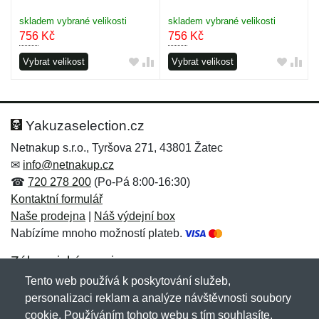
skladem vybrané velikosti
skladem vybrané velikosti
756
Kč
756
Kč
Vybrat velikost
Vybrat velikost
Yakuzaselection.cz
Netnakup s.r.o., Tyršova 271, 43801 Žatec
✉
info@netnakup.cz
☎
720 278 200
(Po-Pá 8:00-16:30)
Kontaktní formulář
Naše prodejna
|
Náš výdejní box
Nabízíme mnoho možností plateb.
Zákaznický servis
Tento web používá k poskytování služeb,
Novinky emailem
personalizaci reklam a analýze návštěvnosti soubory
cookie. Používáním tohoto webu s tím souhlasíte.